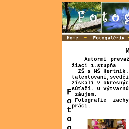
~
Home
Fotogaléria
Autormi
preva
žiaci 1.stupňa
ZŠ s MŠ Hertník. 
talentovaní,svedč
získali v okresný
súťaží. O výtvarn
F
záujem.
o
Fotografie zachy
práci.
t
o
g